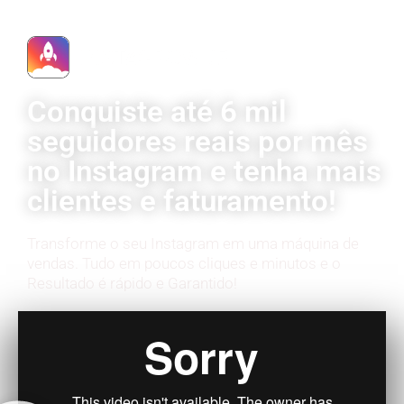
Conquiste até 6 mil
seguidores reais por mês
no Instagram e tenha mais
clientes e faturamento!
Transforme o seu Instagram em uma máquina de
vendas. Tudo em poucos cliques e minutos e o
Resultado é rápido e Garantido!