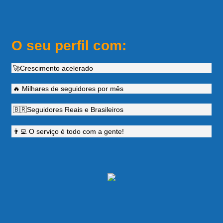
O seu perfil com:
🚀Crescimento acelerado
🔥 Milhares de seguidores por mês
🇧🇷Seguidores Reais e Brasileiros
👨‍💻 O serviço é todo com a gente!