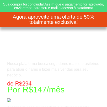
Sua compra foi concluída! Assim que o pagamento for aprovado,
enviaremos para seu e-mail o acesso à plataforma
Agora aproveite uma oferta de 50%
totalmente exclusiva!
Ganhe até 6 mil
seguidores por mês e
venda muito mais!
Nossa plataforma busca seguidores reais e brasileiros
para atrair olhares e fazer mais vendas para seu
negócio.
de R$294
Por R$147/mês
A assinatura pode ser cancelada a qualquer momento